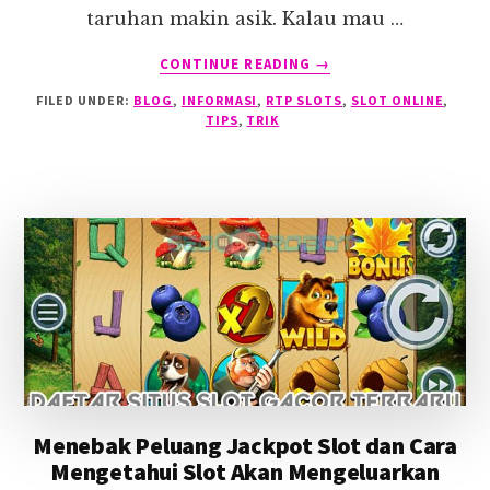
taruhan makin asik. Kalau mau …
ABOUT
CONTINUE READING
→
PREDIKSI
FILED UNDER:
BLOG
,
INFORMASI
,
RTP SLOTS
,
SLOT ONLINE
,
HOKI
TIPS
,
TRIK
&
TREND
GAME
SLOT
DADU
ONLINE
2025
Menebak Peluang Jackpot Slot dan Cara
Mengetahui Slot Akan Mengeluarkan