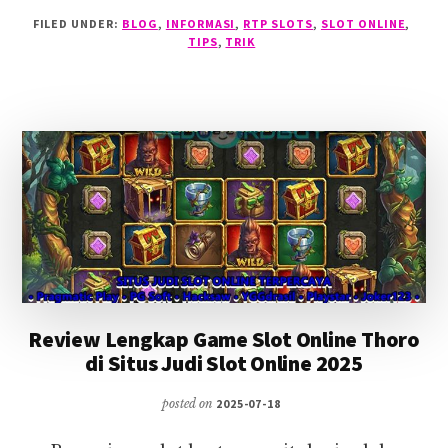
REVIEW
FILED UNDER:
BLOG
,
INFORMASI
,
RTP SLOTS
,
SLOT ONLINE
,
SLOT
TIPS
,
TRIK
JACKPOT
PROGRESSIVE
JACKPOT
HUNTER
DI
SITUS
SLOT
GAME
ONLINE
GACOR
Review Lengkap Game Slot Online Thoro
di Situs Judi Slot Online 2025
posted on
2025-07-18