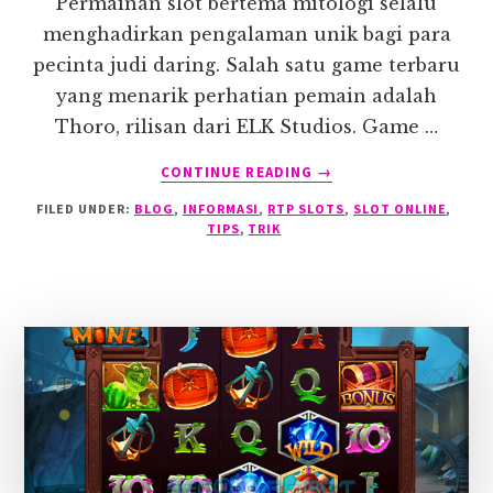
Permainan slot bertema mitologi selalu
menghadirkan pengalaman unik bagi para
pecinta judi daring. Salah satu game terbaru
yang menarik perhatian pemain adalah
Thoro, rilisan dari ELK Studios. Game …
ABOUT
CONTINUE READING
→
REVIEW
FILED UNDER:
BLOG
,
INFORMASI
,
RTP SLOTS
,
SLOT ONLINE
,
LENGKAP
TIPS
,
TRIK
GAME
SLOT
ONLINE
THORO
DI
SITUS
JUDI
SLOT
ONLINE
2025