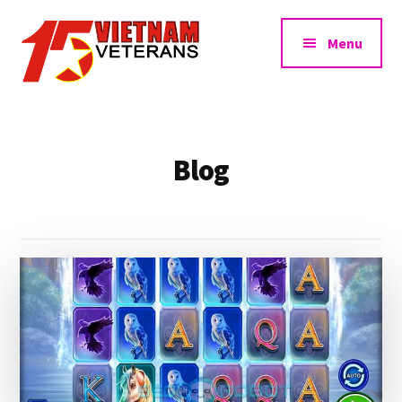
Additional
Skip
to
menu
Menu
main
content
1-
Situs
5vietnamveterans
Judi
Slot
Blog
Online
Resmi
Terlengkap
di
Indonesia