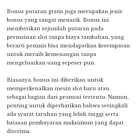
Bonus putaran gratis juga merupakan jenis
bonus yang sangat menarik. Bonus ini
memberikan sejumlah putaran pada
permainan slot tanpa biaya tambahan, yang
berarti pemain bisa mendapatkan kesempatan
untuk meraih kemenangan tanpa
mengeluarkan uang sepeser pun.
Biasanya, bonus ini diberikan untuk
memperkenalkan mesin slot baru atau
sebagai bagian dari promosi tertentu. Namun,
penting untuk diperhatikan bahwa seringkali
ada syarat taruhan yang lebih tinggi serta
batasan pembayaran maksimum yang dapat
diterima.