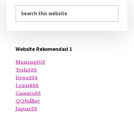
Primary
Sidebar
Search
this
website
Website Rekomendasi 1
Mustang303
Tesla338
Dewa234
Lexus888
Camaro33
QQfullbet
Jaguar33