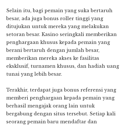
Selain itu, bagi pemain yang suka bertaruh
besar, ada juga bonus roller tinggi yang
ditujukan untuk mereka yang melakukan
setoran besar. Kasino seringkali memberikan
penghargaan khusus kepada pemain yang
berani bertaruh dengan jumlah besar,
memberikan mereka akses ke fasilitas
eksklusif, turnamen khusus, dan hadiah uang
tunai yang lebih besar.
Terakhir, terdapat juga bonus referensi yang
memberi penghargaan kepada pemain yang
berhasil mengajak orang lain untuk
bergabung dengan situs tersebut. Setiap kali
seorang pemain baru mendaftar dan