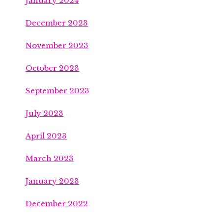
January 2024
December 2023
November 2023
October 2023
September 2023
July 2023
April 2023
March 2023
January 2023
December 2022