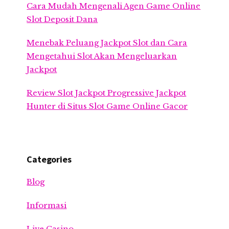
Cara Mudah Mengenali Agen Game Online
Slot Deposit Dana
Menebak Peluang Jackpot Slot dan Cara
Mengetahui Slot Akan Mengeluarkan
Jackpot
Review Slot Jackpot Progressive Jackpot
Hunter di Situs Slot Game Online Gacor
Categories
Blog
Informasi
Live Casino