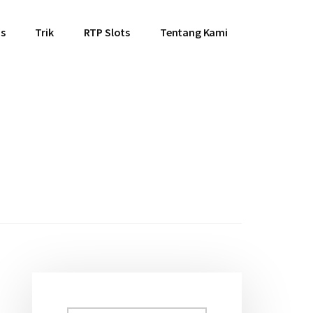
ps
Trik
RTP Slots
Tentang Kami
Primary