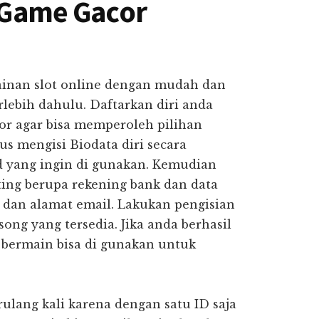
t Game Gacor
ainan slot online dengan mudah dan
ebih dahulu. Daftarkan diri anda
cor agar bisa memperoleh pilihan
s mengisi Biodata diri secara
d yang ingin di gunakan. Kemudian
ing berupa rekening bank dan data
 dan alamat email. Lakukan pengisian
ong yang tersedia. Jika anda berhasil
bermain bisa di gunakan untuk
ulang kali karena dengan satu ID saja