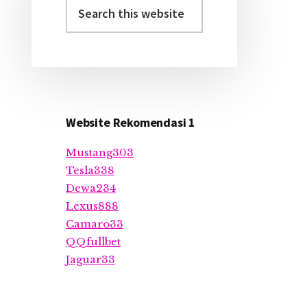
Sidebar
Search
this
website
Website Rekomendasi 1
Mustang303
Tesla338
Dewa234
Lexus888
Camaro33
QQfullbet
Jaguar33