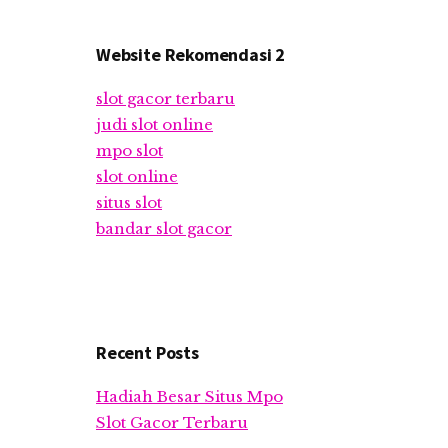
Website Rekomendasi 2
slot gacor terbaru
judi slot online
mpo slot
slot online
situs slot
bandar slot gacor
Recent Posts
Hadiah Besar Situs Mpo
Slot Gacor Terbaru