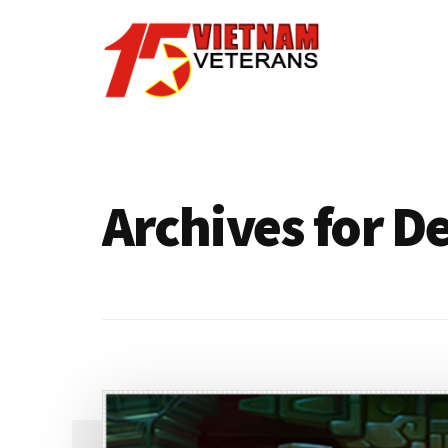
Additional
Skip
Skip
to
to
menu
main
primary
content
sidebar
1-
Situs
5vietnamveterans
Judi
Slot
Archives for 
Online
Resmi
Terlengkap
di
Indonesia