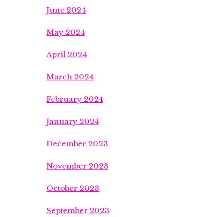
June 2024
May 2024
April 2024
March 2024
February 2024
January 2024
December 2023
November 2023
October 2023
September 2023