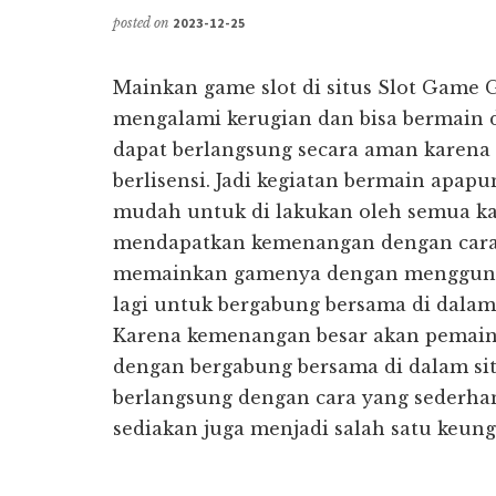
posted on
2023-12-25
Mainkan game slot di situs Slot Game
mengalami kerugian dan bisa bermain 
dapat berlangsung secara aman karena 
berlisensi. Jadi kegiatan bermain apap
mudah untuk di lakukan oleh semua ka
mendapatkan kemenangan dengan cara y
memainkan gamenya dengan menggunaka
lagi untuk bergabung bersama di dalam 
Karena kemenangan besar akan pemain 
dengan bergabung bersama di dalam si
berlangsung dengan cara yang sederhana
sediakan juga menjadi salah satu keung