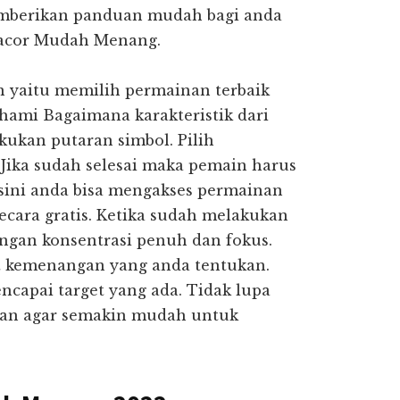
memberikan panduan mudah bagi anda
acor Mudah Menang.
n yaitu memilih permainan terbaik
ahami Bagaimana karakteristik dari
kan putaran simbol. Pilih
 Jika sudah selesai maka pemain harus
sini anda bisa mengakses permainan
secara gratis. Ketika sudah melakukan
ngan konsentrasi penuh dan fokus.
t kemenangan yang anda tentukan.
ncapai target yang ada. Tidak lupa
kan agar semakin mudah untuk