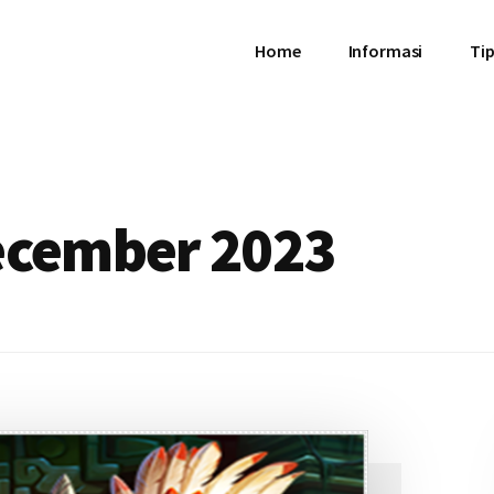
Home
Informasi
Ti
December 2023