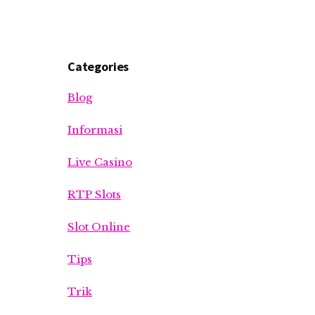
Categories
Blog
Informasi
Live Casino
RTP Slots
Slot Online
Tips
Trik