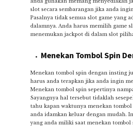
anda gunakan memang menyediakan jac
slot secara sembarangan jika anda ing
Pasalnya tidak semua slot game yang ad
dalamnya. Anda harus memilih game sl
menemukan jackpot di dalam slot pilih
Menekan Tombol Spin Den
Menekan tombol spin dengan insting ju
harus anda terapkan jika anda ingin 
Menekan tombol spin sepertinya nampa
Sayangnya hal tersebut tidaklah sesep
tahu kapan waktunya menekan tombol s
anda idamkan keluar dengan mudah. In
yang anda miliki saat menekan tombol 