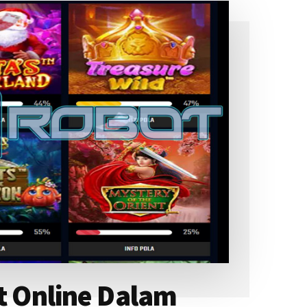
ot Online Dalam