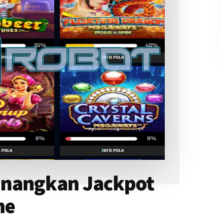
enangkan Jackpot
ne