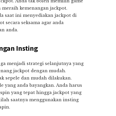
kpot. Anda tak boleh memilih game
in meraih kemenangan jackpot.
a saat ini menyediakan jackpot di
ot secara seksama agar anda
an anda.
gan Insting
ga menjadi strategi selanjutnya yang
menang jackpot dengan mudah.
k sepele dan mudah dilakukan.
ele yang anda bayangkan. Anda harus
pin yang tepat hingga jackpot yang
ilah saatnya menggunakan insting
spin.