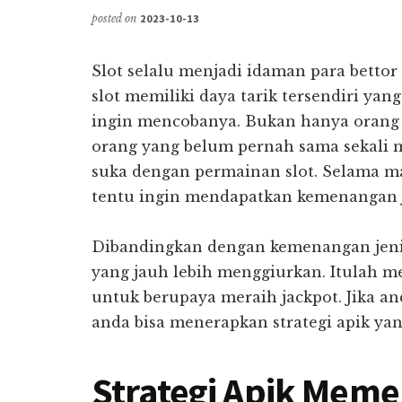
posted on
2023-10-13
Slot selalu menjadi idaman para bettor
slot memiliki daya tarik tersendiri y
ingin mencobanya. Bukan hanya orang 
orang yang belum pernah sama sekali m
suka dengan permainan slot. Selama mai
tentu ingin mendapatkan kemenangan 
Dibandingkan dengan kemenangan jenis 
yang jauh lebih menggiurkan. Itulah m
untuk berupaya meraih jackpot. Jika an
anda bisa menerapkan strategi apik yang
Strategi Apik Mem