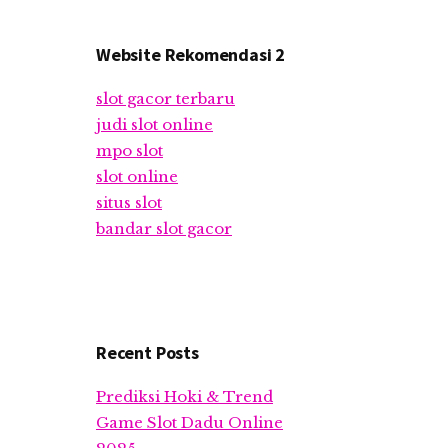
Website Rekomendasi 2
slot gacor terbaru
judi slot online
mpo slot
slot online
situs slot
bandar slot gacor
Recent Posts
Prediksi Hoki & Trend
Game Slot Dadu Online