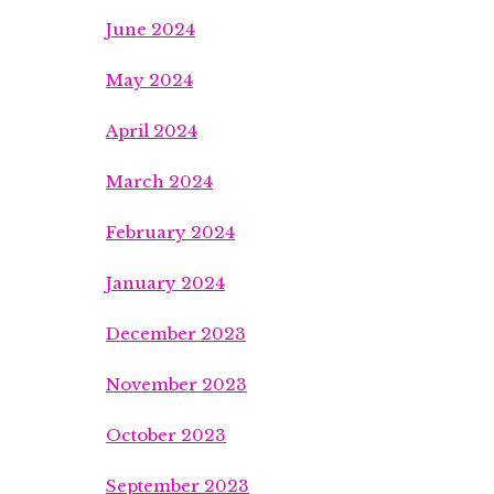
June 2024
May 2024
April 2024
March 2024
February 2024
January 2024
December 2023
November 2023
October 2023
September 2023