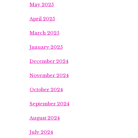
May 2025
April 2025
March 2025
January 2025
December 2024
November 2024
October 2024
September 2024
August 2024
July 2024