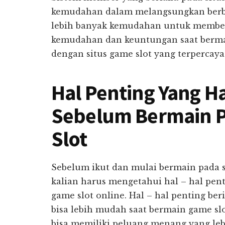
kemudahan dalam melangsungkan berba
lebih banyak kemudahan untuk member 
kemudahan dan keuntungan saat bermai
dengan situs game slot yang terpercaya
Hal Penting Yang H
Sebelum Bermain P
Slot
Sebelum ikut dan mulai bermain pada si
kalian harus mengetahui hal – hal pen
game slot online. Hal – hal penting be
bisa lebih mudah saat bermain game sl
bisa memiliki peluang menang yang lebi