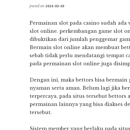
posted on
2023-03-03
Permainan slot pada casino sudah ada v
slot online. perkembangan game slot onli
dibuktikan dari jumlah penggemar game
Bermain slot online akan membuat bet
sebab tidak perlu mendatangi tempat c
pada permainan slot online juga disim
Dengan ini, maka bettors bisa bermain 
nyaman serta aman. Belum lagi jika ber
terpercaya, pada situs tersebut bettors
permainan lainnya yang bisa diakses 
tersebut.
Sistem member yang berlaku pada situs