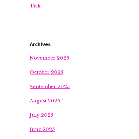
Trik
Archives
November 2025
October 2025
September 2025
August 2025
July 2025
June 2025