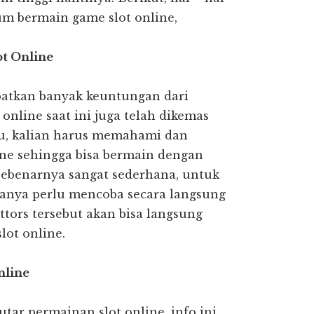
um bermain game slot online,
t Online
atkan banyak keuntungan dari
online saat ini juga telah dikemas
ru, kalian harus memahami dan
ine sehingga bisa bermain dengan
 sebenarnya sangat sederhana, untuk
anya perlu mencoba secara langsung
ettors tersebut akan bisa langsung
ot online.
nline
tar permainan slot online, info ini