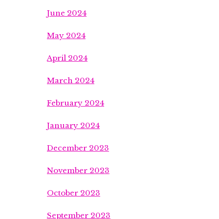
June 2024
May 2024
April 2024
March 2024
February 2024
January 2024
December 2023
November 2023
October 2023
September 2023