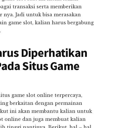
gai transaksi serta memberikan
nya. Jadi untuk bisa merasakan
n game slot, kalian harus bergabung
.
arus Diperhatikan
ada Situs Game
tus game slot online terpercaya,
ting berkaitan dengan permainan
rikut ini akan membantu kalian untuk
ot online dan juga membuat kalian
h tinggi nantinya. Berikut, hal – hal