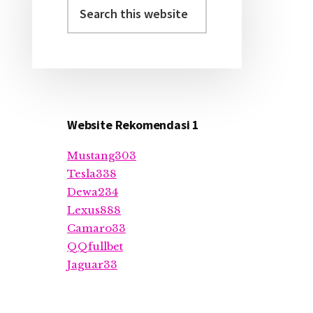
Sidebar
Search
this
website
Website Rekomendasi 1
Mustang303
Tesla338
Dewa234
Lexus888
Camaro33
QQfullbet
Jaguar33