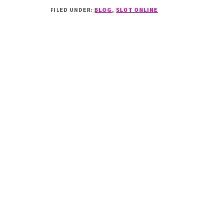
FILED UNDER:
BLOG
,
SLOT ONLINE