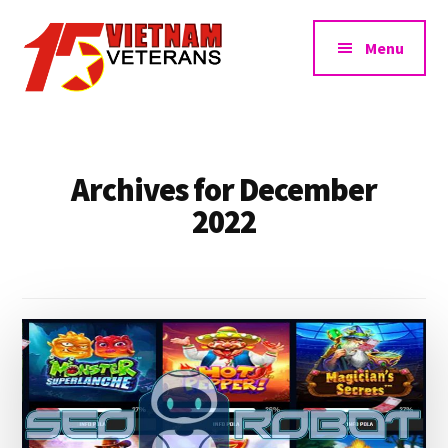
Additional
Skip
Skip
to
to
menu
Menu
main
primary
content
sidebar
1-
Situs
5vietnamveterans
Judi
Slot
Archives for December
Online
2022
Resmi
Terlengkap
di
Indonesia