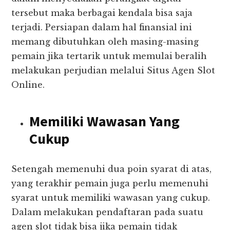
tersebut maka berbagai kendala bisa saja
terjadi. Persiapan dalam hal finansial ini
memang dibutuhkan oleh masing-masing
pemain jika tertarik untuk memulai beralih
melakukan perjudian melalui Situs Agen Slot
Online.
Memiliki Wawasan Yang
Cukup
Setengah memenuhi dua poin syarat di atas,
yang terakhir pemain juga perlu memenuhi
syarat untuk memiliki wawasan yang cukup.
Dalam melakukan pendaftaran pada suatu
agen slot tidak bisa jika pemain tidak