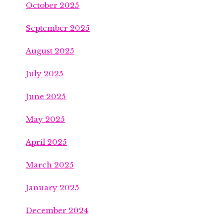
October 2025
September 2025
August 2025
July 2025
June 2025
May 2025
April 2025
March 2025
January 2025
December 2024