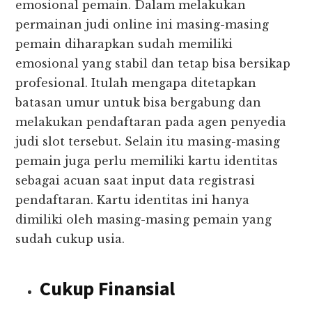
emosional pemain. Dalam melakukan
permainan judi online ini masing-masing
pemain diharapkan sudah memiliki
emosional yang stabil dan tetap bisa bersikap
profesional. Itulah mengapa ditetapkan
batasan umur untuk bisa bergabung dan
melakukan pendaftaran pada agen penyedia
judi slot tersebut. Selain itu masing-masing
pemain juga perlu memiliki kartu identitas
sebagai acuan saat input data registrasi
pendaftaran. Kartu identitas ini hanya
dimiliki oleh masing-masing pemain yang
sudah cukup usia.
Cukup Finansial