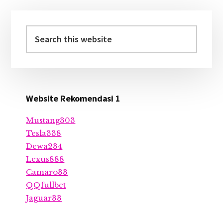
Primary
Sidebar
Search
this
website
Website Rekomendasi 1
Mustang303
Tesla338
Dewa234
Lexus888
Camaro33
QQfullbet
Jaguar33