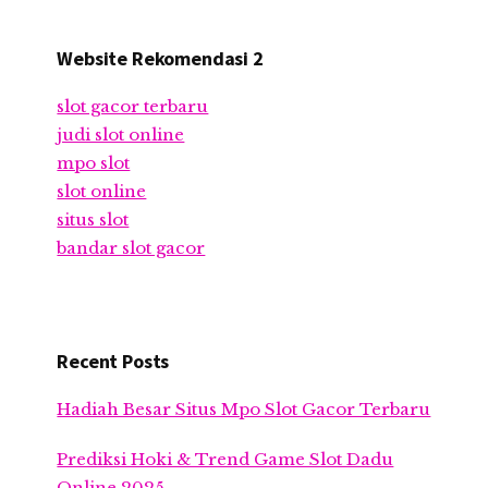
Website Rekomendasi 2
slot gacor terbaru
judi slot online
mpo slot
slot online
situs slot
bandar slot gacor
Recent Posts
Hadiah Besar Situs Mpo Slot Gacor Terbaru
Prediksi Hoki & Trend Game Slot Dadu
Online 2025