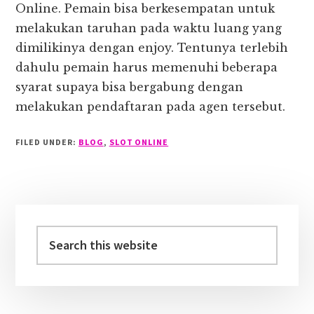
Online. Pemain bisa berkesempatan untuk
melakukan taruhan pada waktu luang yang
dimilikinya dengan enjoy. Tentunya terlebih
dahulu pemain harus memenuhi beberapa
syarat supaya bisa bergabung dengan
melakukan pendaftaran pada agen tersebut.
FILED UNDER:
BLOG
,
SLOT ONLINE
Primary
Sidebar
Search
this
website