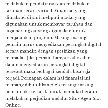
melakukan pendaftaran dan melakukan
taruhan secara virtual. Finansial yang
dimaksud di sini meliputi modal yang
digunakan untuk membayar taruhan dan
juga perangkat yang digunakan untuk
menjalankan program. Masing-masing
pemain harus menyediakan perangkat digital
secara mandiri dengan spesifikasi yang
memadai. Jika pemain hanya asal-asalan
dalam menyediakan perangkat digital
tersebut maka berbagai kendala bisa saja
terjadi. Persiapan dalam hal finansial ini
memang dibutuhkan oleh masing-masing
pemain jika tertarik untuk memulai beralih
melakukan perjudian melalui Situs Agen Slot
Online.