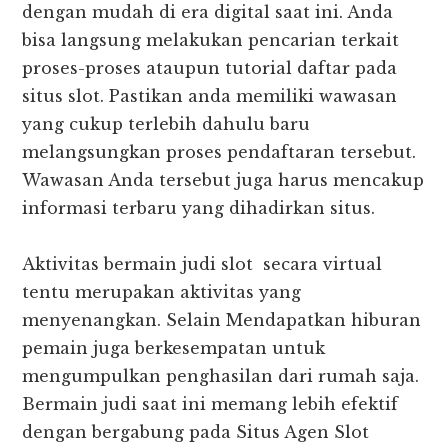
dengan mudah di era digital saat ini. Anda
bisa langsung melakukan pencarian terkait
proses-proses ataupun tutorial daftar pada
situs slot. Pastikan anda memiliki wawasan
yang cukup terlebih dahulu baru
melangsungkan proses pendaftaran tersebut.
Wawasan Anda tersebut juga harus mencakup
informasi terbaru yang dihadirkan situs.
Aktivitas bermain judi slot secara virtual
tentu merupakan aktivitas yang
menyenangkan. Selain Mendapatkan hiburan
pemain juga berkesempatan untuk
mengumpulkan penghasilan dari rumah saja.
Bermain judi saat ini memang lebih efektif
dengan bergabung pada Situs Agen Slot