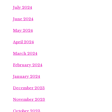
July 2024
June 2024
May 2024
April 2024
March 2024
February 2024
January 2024
December 2023
November 2023
October 2023