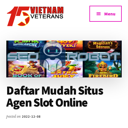
Additional
Skip
Skip
to
to
menu
Menu
main
primary
content
sidebar
1-
Situs
5vietnamveterans
Judi
Slot
Online
Resmi
Terlengkap
di
Daftar Mudah Situs
Indonesia
Agen Slot Online
posted on
2022-12-08