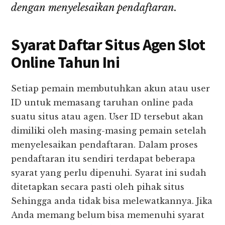
dengan menyelesaikan pendaftaran.
Syarat Daftar Situs Agen Slot
Online Tahun Ini
Setiap pemain membutuhkan akun atau user
ID untuk memasang taruhan online pada
suatu situs atau agen. User ID tersebut akan
dimiliki oleh masing-masing pemain setelah
menyelesaikan pendaftaran. Dalam proses
pendaftaran itu sendiri terdapat beberapa
syarat yang perlu dipenuhi. Syarat ini sudah
ditetapkan secara pasti oleh pihak situs
Sehingga anda tidak bisa melewatkannya. Jika
Anda memang belum bisa memenuhi syarat