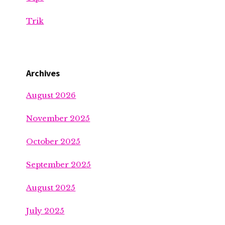
Trik
Archives
August 2026
November 2025
October 2025
September 2025
August 2025
July 2025