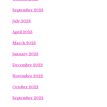
September 2023
July 2023
April 2023
March 2023
January 2023
December 2022
November 2022
October 2022
September 2022