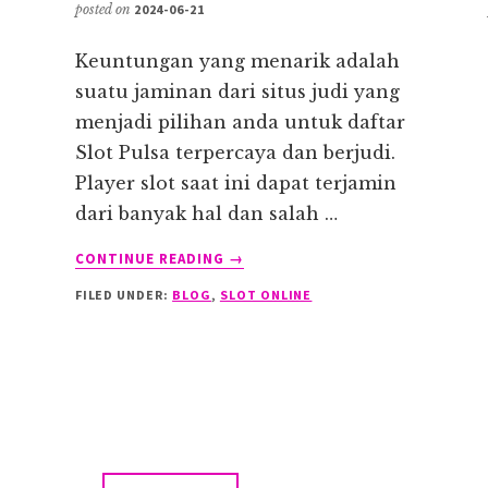
posted on
2024-06-21
Keuntungan yang menarik adalah
suatu jaminan dari situs judi yang
menjadi pilihan anda untuk daftar
Slot Pulsa terpercaya dan berjudi.
Player slot saat ini dapat terjamin
dari banyak hal dan salah …
ABOUT
CONTINUE READING
→
BONUS
FILED UNDER:
BLOG
,
SLOT ONLINE
BONUS
SEBAGAI
KEUNTUNGAN
DAFTAR
SLOT
PULSA
TERPERCAYA
Interim