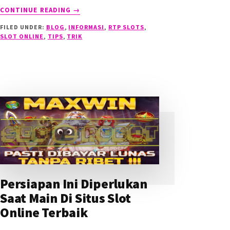
ABOUT
CONTINUE READING
→
WAKTU
FILED UNDER:
BLOG
,
INFORMASI
,
RTP SLOTS
,
TERBAIK
SLOT ONLINE
,
TIPS
,
TRIK
BERMAIN
SLOT
MAHJONG
WINS
3
Persiapan Ini Diperlukan
Saat Main Di Situs Slot
Online Terbaik