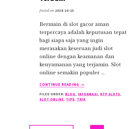
posted on
2024-10-15
Bermain di slot gacor aman
terpercaya adalah keputusan tepat
bagi siapa saja yang ingin
merasakan keseruan judi slot
online dengan keamanan dan
kenyamanan yang terjamin. Slot
online semakin populer …
ABOUT
CONTINUE READING
→
TIPS
FILED UNDER:
BLOG
,
INFORMASI
,
RTP SLOTS
,
MEMILIH
SLOT ONLINE
,
TIPS
,
TRIK
SLOT
GACOR
AMAN
TERPERCAYA
UNTUK