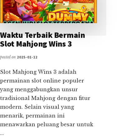
Waktu Terbaik Bermain
Slot Mahjong Wins 3
posted on
2025-01-12
Slot Mahjong Wins 3 adalah
permainan slot online populer
yang menggabungkan unsur
tradisional Mahjong dengan fitur
modern. Selain visual yang
menarik, permainan ini
menawarkan peluang besar untuk
…