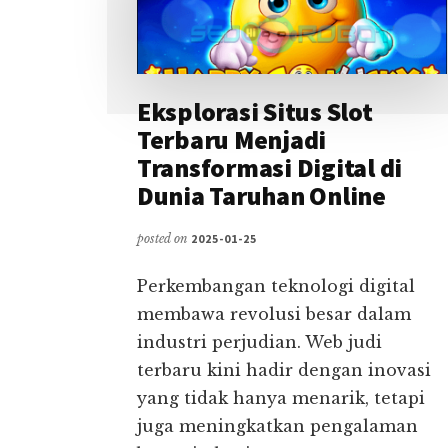
Eksplorasi Situs Slot
Terbaru Menjadi
Transformasi Digital di
Dunia Taruhan Online
posted on
2025-01-25
Perkembangan teknologi digital
membawa revolusi besar dalam
industri perjudian. Web judi
terbaru kini hadir dengan inovasi
yang tidak hanya menarik, tetapi
juga meningkatkan pengalaman