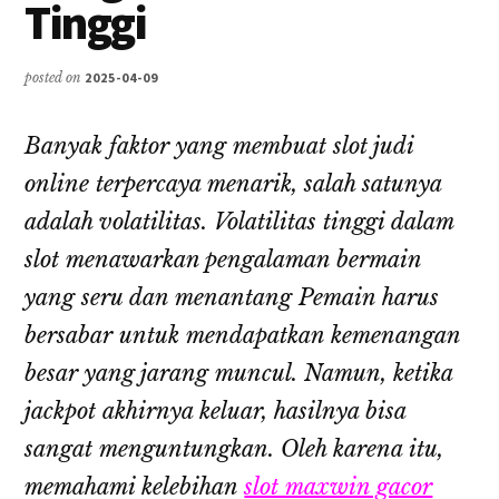
Tinggi
posted on
2025-04-09
Banyak faktor yang membuat slot judi
online terpercaya menarik, salah satunya
adalah volatilitas. Volatilitas tinggi dalam
slot menawarkan pengalaman bermain
yang seru dan menantang Pemain harus
bersabar untuk mendapatkan kemenangan
besar yang jarang muncul. Namun, ketika
jackpot akhirnya keluar, hasilnya bisa
sangat menguntungkan. Oleh karena itu,
memahami kelebihan
slot maxwin gacor