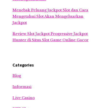
Menebak Peluang Jackpot Slot dan Cara
Mengetahui Slot Akan Mengeluarkan
Jackpot
Review Slot Jackpot Progressive Jackpot
Hunter di Situs Slot Game Online Gacor
Categories
Blog
Informasi
Live Casino