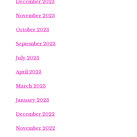
December 2023
November 2023
October 2023
September 2023
July 2023
April 2023
March 2023
January 2023
December 2022
November 2022