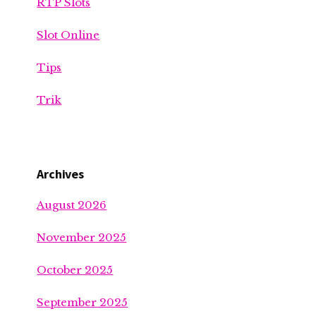
RTP Slots
Slot Online
Tips
Trik
Archives
August 2026
November 2025
October 2025
September 2025