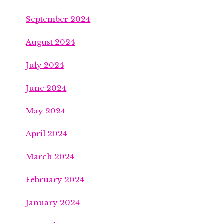
September 2024
August 2024
July 2024
June 2024
May 2024
April 2024
March 2024
February 2024
January 2024