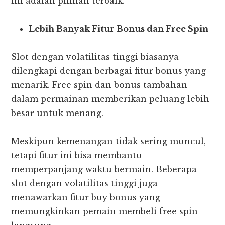
ini adalah pilihan terbaik.
Lebih Banyak Fitur Bonus dan Free Spin
Slot dengan volatilitas tinggi biasanya
dilengkapi dengan berbagai fitur bonus yang
menarik. Free spin dan bonus tambahan
dalam permainan memberikan peluang lebih
besar untuk menang.
Meskipun kemenangan tidak sering muncul,
tetapi fitur ini bisa membantu
memperpanjang waktu bermain. Beberapa
slot dengan volatilitas tinggi juga
menawarkan fitur buy bonus yang
memungkinkan pemain membeli free spin