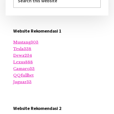
this
website
Website Rekomendasi 1
Mustang303
Tesla338
Dewa234
Lexus888
Camaro33
QQfullbet
Jaguar33
Website Rekomendasi 2