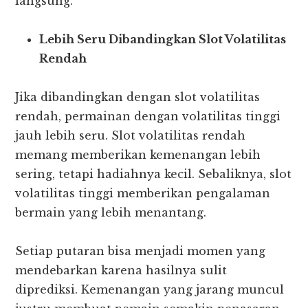
langsung.
Lebih Seru Dibandingkan Slot Volatilitas
Rendah
Jika dibandingkan dengan slot volatilitas
rendah, permainan dengan volatilitas tinggi
jauh lebih seru. Slot volatilitas rendah
memang memberikan kemenangan lebih
sering, tetapi hadiahnya kecil. Sebaliknya, slot
volatilitas tinggi memberikan pengalaman
bermain yang lebih menantang.
Setiap putaran bisa menjadi momen yang
mendebarkan karena hasilnya sulit
diprediksi. Kemenangan yang jarang muncul