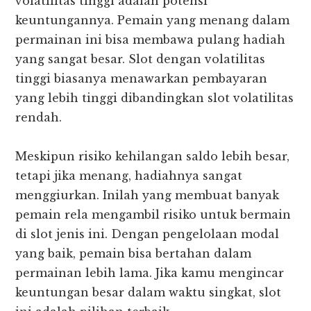
volatilitas tinggi adalah potensi
keuntungannya. Pemain yang menang dalam
permainan ini bisa membawa pulang hadiah
yang sangat besar. Slot dengan volatilitas
tinggi biasanya menawarkan pembayaran
yang lebih tinggi dibandingkan slot volatilitas
rendah.
Meskipun risiko kehilangan saldo lebih besar,
tetapi jika menang, hadiahnya sangat
menggiurkan. Inilah yang membuat banyak
pemain rela mengambil risiko untuk bermain
di slot jenis ini. Dengan pengelolaan modal
yang baik, pemain bisa bertahan dalam
permainan lebih lama. Jika kamu mengincar
keuntungan besar dalam waktu singkat, slot