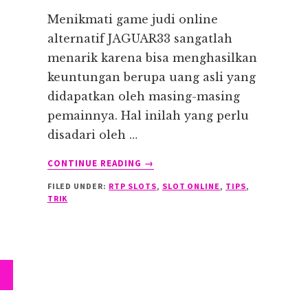
Menikmati game judi online
alternatif JAGUAR33 sangatlah
menarik karena bisa menghasilkan
keuntungan berupa uang asli yang
didapatkan oleh masing-masing
pemainnya. Hal inilah yang perlu
disadari oleh …
ABOUT
CONTINUE READING
→
PERHATIKAN
FILED UNDER:
RTP SLOTS
,
SLOT ONLINE
,
TIPS
,
TRIK
TRIK
SLOT
ONLINE
UNTUK
MEMILIH
GAME
age
JUDI