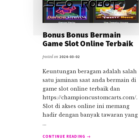
Bonus Bonus Bermain
Game Slot Online Terbaik
posted on
2024-03-02
Keuntungan beragam adalah salah
satu jaminan saat anda bermain di
game slot online terbaik dan
https://championcustomcarts.com/.
Slot di akses online ini memang
hadir dengan banyak tawaran yang
…
ABOUT
CONTINUE READING
→