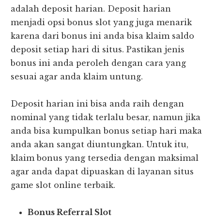
adalah deposit harian. Deposit harian
menjadi opsi bonus slot yang juga menarik
karena dari bonus ini anda bisa klaim saldo
deposit setiap hari di situs. Pastikan jenis
bonus ini anda peroleh dengan cara yang
sesuai agar anda klaim untung.
Deposit harian ini bisa anda raih dengan
nominal yang tidak terlalu besar, namun jika
anda bisa kumpulkan bonus setiap hari maka
anda akan sangat diuntungkan. Untuk itu,
klaim bonus yang tersedia dengan maksimal
agar anda dapat dipuaskan di layanan situs
game slot online terbaik.
Bonus Referral Slot