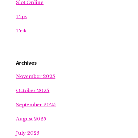
Slot Online
Tips
Trik
Archives
November 2025
October 2025
September 2025
August 2025
July 2025