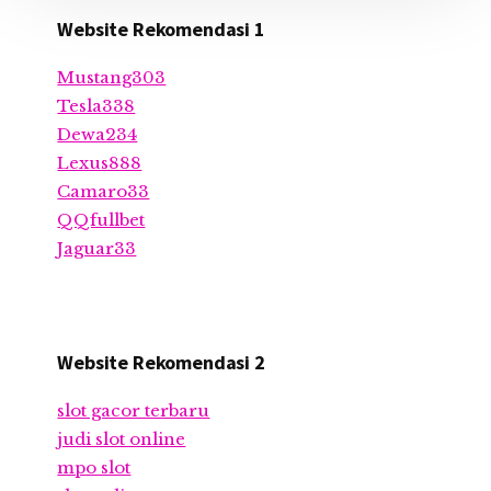
Website Rekomendasi 1
Mustang303
Tesla338
Dewa234
Lexus888
Camaro33
QQfullbet
Jaguar33
Website Rekomendasi 2
slot gacor terbaru
judi slot online
mpo slot