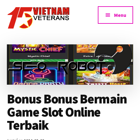
Additional
Skip
Skip
to
to
menu
Menu
main
primary
content
sidebar
1-
Situs
5vietnamveterans
Judi
Slot
Online
Resmi
Terlengkap
di
Bonus Bonus Bermain
Indonesia
Game Slot Online
Terbaik