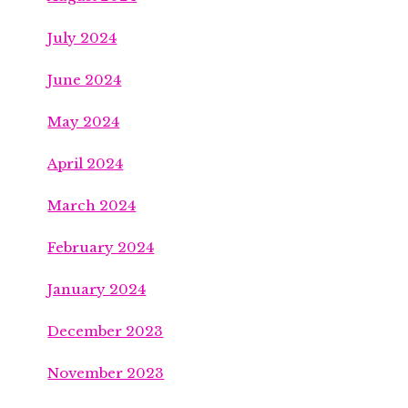
July 2024
June 2024
May 2024
April 2024
March 2024
February 2024
January 2024
December 2023
November 2023