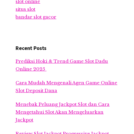
slot online
situs slot
bandar slot gacor
Recent Posts
Prediksi Hoki & Trend Game Slot Dadu
Online 2025
Cara Mudah Mengenali Agen Game Online
Slot Deposit Dana
Menebak Peluang Jackpot Slot dan Cara
Mengetahui Slot Akan Mengeluarkan
Jackpot
Review Slot Jackpot Progressive Jackpot