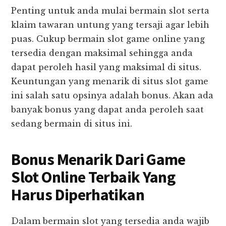
Penting untuk anda mulai bermain slot serta
klaim tawaran untung yang tersaji agar lebih
puas. Cukup bermain slot game online yang
tersedia dengan maksimal sehingga anda
dapat peroleh hasil yang maksimal di situs.
Keuntungan yang menarik di situs slot game
ini salah satu opsinya adalah bonus. Akan ada
banyak bonus yang dapat anda peroleh saat
sedang bermain di situs ini.
Bonus Menarik Dari Game
Slot Online Terbaik Yang
Harus Diperhatikan
Dalam bermain slot yang tersedia anda wajib