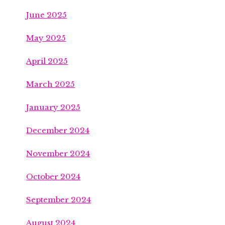
June 2025
May 2025
April 2025
March 2025
January 2025
December 2024
November 2024
October 2024
September 2024
August 2024