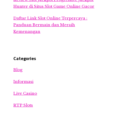
Hunter di Situs Slot Game Online Gacor
Daftar Link Slot Online Terpercaya :
Panduan Bermain dan Meraih
Kemenangan
Categories
Blog
Informasi
Live Casino
RTP Slots