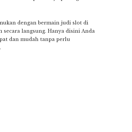
mukan dengan bermain judi slot di
in secara langsung. Hanya disini Anda
pat dan mudah tanpa perlu
.