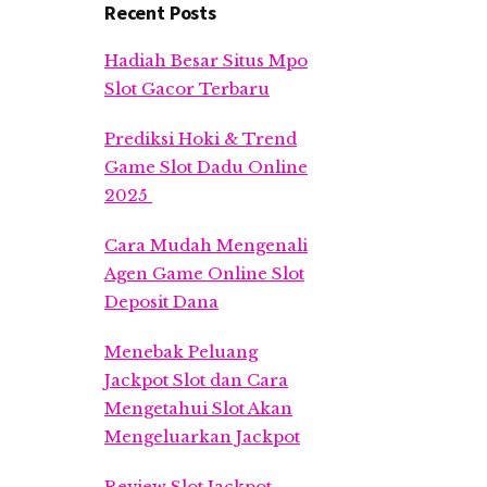
Recent Posts
Hadiah Besar Situs Mpo
Slot Gacor Terbaru
Prediksi Hoki & Trend
Game Slot Dadu Online
2025
Cara Mudah Mengenali
Agen Game Online Slot
Deposit Dana
Menebak Peluang
Jackpot Slot dan Cara
Mengetahui Slot Akan
Mengeluarkan Jackpot
Review Slot Jackpot