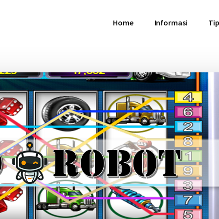
Home
Informasi
Ti