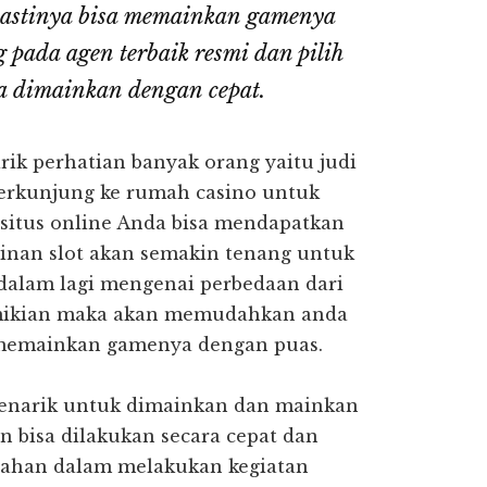
 pastinya bisa memainkan gamenya
pada agen terbaik resmi dan pilih
a dimainkan dengan cepat.
ik perhatian banyak orang yaitu judi
i berkunjung ke rumah casino untuk
itus online Anda bisa mendapatkan
inan slot akan semakin tenang untuk
dalam lagi mengenai perbedaan dari
emikian maka akan memudahkan anda
 memainkan gamenya dengan puas.
menarik untuk dimainkan dan mainkan
n bisa dilakukan secara cepat dan
ahan dalam melakukan kegiatan