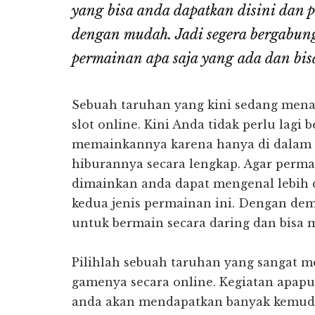
yang bisa anda dapatkan disini dan
dengan mudah. Jadi segera bergabung 
permainan apa saja yang ada dan bis
Sebuah taruhan yang kini sedang menar
slot online. Kini Anda tidak perlu lag
memainkannya karena hanya di dalam s
hiburannya secara lengkap. Agar perma
dimainkan anda dapat mengenal lebih 
kedua jenis permainan ini. Dengan d
untuk bermain secara daring dan bisa
Pilihlah sebuah taruhan yang sangat 
gamenya secara online. Kegiatan apapu
anda akan mendapatkan banyak kemud