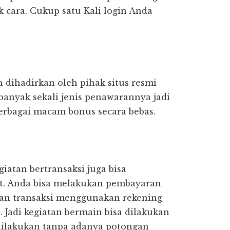
 cara. Cukup satu Kali login Anda
dihadirkan oleh pihak situs resmi
 banyak sekali jenis penawarannya jadi
erbagai macam bonus secara bebas.
iatan bertransaksi juga bisa
at. Anda bisa melakukan pembayaran
kan transaksi menggunakan rekening
l. Jadi kegiatan bermain bisa dilakukan
 dilakukan tanpa adanya potongan