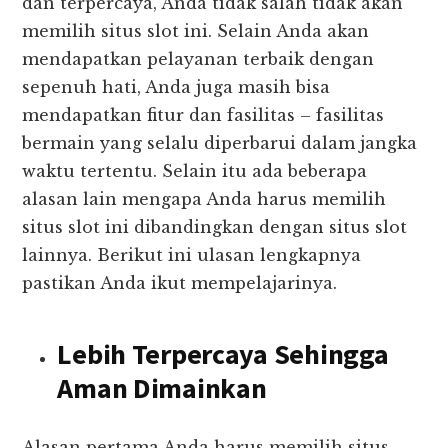
dan terpercaya, Anda tidak salah tidak akan
memilih situs slot ini. Selain Anda akan
mendapatkan pelayanan terbaik dengan
sepenuh hati, Anda juga masih bisa
mendapatkan fitur dan fasilitas – fasilitas
bermain yang selalu diperbarui dalam jangka
waktu tertentu. Selain itu ada beberapa
alasan lain mengapa Anda harus memilih
situs slot ini dibandingkan dengan situs slot
lainnya. Berikut ini ulasan lengkapnya
pastikan Anda ikut mempelajarinya.
Lebih Terpercaya Sehingga
Aman Dimainkan
Alasan pertama Anda harus memilih situs