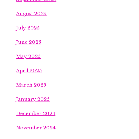
August 2025
July 2025
June 2025
May 2025
April 2025
March 2025
January 2025
December 2024
November 2024