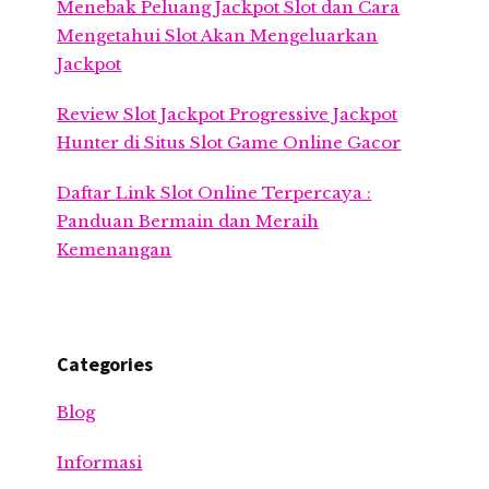
Menebak Peluang Jackpot Slot dan Cara
Mengetahui Slot Akan Mengeluarkan
Jackpot
Review Slot Jackpot Progressive Jackpot
Hunter di Situs Slot Game Online Gacor
Daftar Link Slot Online Terpercaya :
Panduan Bermain dan Meraih
Kemenangan
Categories
Blog
Informasi