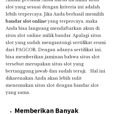
slot yang sesuai dengan kriteria ini adalah
lebih terpercaya. Jika Anda berhasil memilih
bandar slot online
yang terpercaya, maka
Anda bisa langsung mendaftarkan akun di
situs slot online milik bandar. Apalagi situs
slot yang sudah mengantongi sertifikat resmi
dari PAGCOR. Dengan adanya sertifikat ini,
bisa memberikan jaminan bahwa situs slot
tersebut merupakan situs slot yang
bertanggung jawab dan sudah teruji. Hal ini
dikarenakan Anda akan lebih sulit
menemukan situs slot dengan bandar slot
yang sama.
Memberikan Banyak