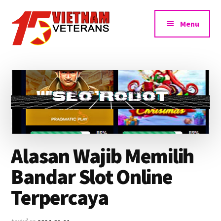
Additional
Skip
Skip
to
to
menu
Menu
main
primary
content
sidebar
1-
Situs
5vietnamveterans
Judi
Slot
Online
Resmi
Terlengkap
di
Alasan Wajib Memilih
Indonesia
Bandar Slot Online
Terpercaya