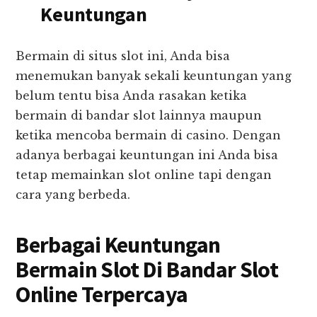
Keuntungan
Bermain di situs slot ini, Anda bisa
menemukan banyak sekali keuntungan yang
belum tentu bisa Anda rasakan ketika
bermain di bandar slot lainnya maupun
ketika mencoba bermain di casino. Dengan
adanya berbagai keuntungan ini Anda bisa
tetap memainkan slot online tapi dengan
cara yang berbeda.
Berbagai Keuntungan
Bermain Slot Di Bandar Slot
Online Terpercaya