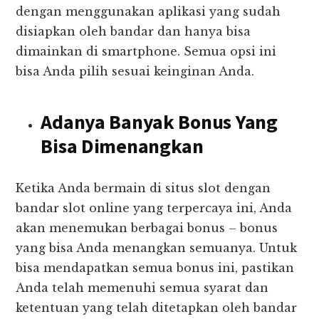
dengan menggunakan aplikasi yang sudah
disiapkan oleh bandar dan hanya bisa
dimainkan di smartphone. Semua opsi ini
bisa Anda pilih sesuai keinginan Anda.
Adanya Banyak Bonus Yang
Bisa Dimenangkan
Ketika Anda bermain di situs slot dengan
bandar slot online yang terpercaya ini, Anda
akan menemukan berbagai bonus – bonus
yang bisa Anda menangkan semuanya. Untuk
bisa mendapatkan semua bonus ini, pastikan
Anda telah memenuhi semua syarat dan
ketentuan yang telah ditetapkan oleh bandar