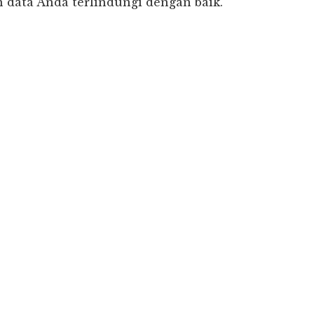
 data Anda terlindungi dengan baik.