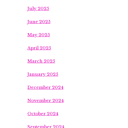
July 2025
June 2025
May 2025
April 2025
March 2025
January 2025
December 2024
November 2024
October 2024
September 2024