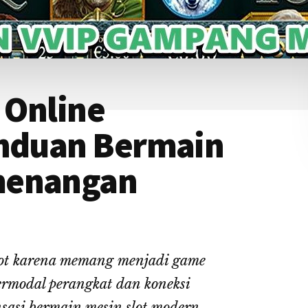
t Online
anduan Bermain
menangan
ot karena memang menjadi game
ermodal perangkat dan koneksi
nsasi bermain mesin slot modern