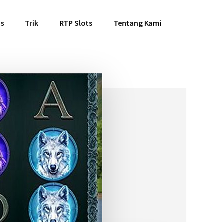
ps
Trik
RTP Slots
Tentang Kami