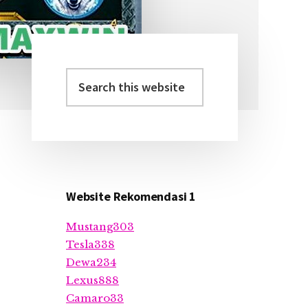
Search
Primary
this
Sidebar
website
Website Rekomendasi 1
Mustang303
Tesla338
Dewa234
Lexus888
Camaro33