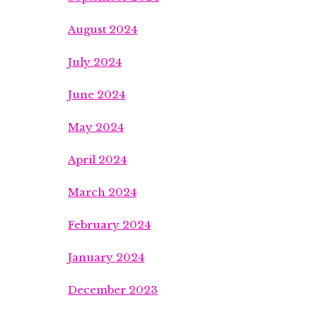
August 2024
July 2024
June 2024
May 2024
April 2024
March 2024
February 2024
January 2024
December 2023