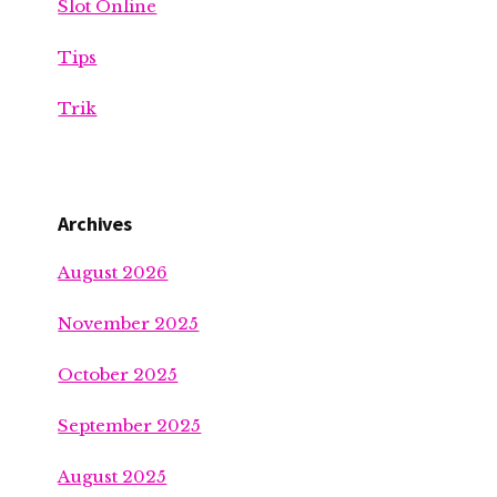
Slot Online
Tips
Trik
Archives
August 2026
November 2025
October 2025
September 2025
August 2025