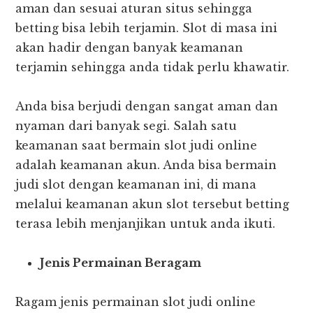
aman dan sesuai aturan situs sehingga
betting bisa lebih terjamin. Slot di masa ini
akan hadir dengan banyak keamanan
terjamin sehingga anda tidak perlu khawatir.
Anda bisa berjudi dengan sangat aman dan
nyaman dari banyak segi. Salah satu
keamanan saat bermain slot judi online
adalah keamanan akun. Anda bisa bermain
judi slot dengan keamanan ini, di mana
melalui keamanan akun slot tersebut betting
terasa lebih menjanjikan untuk anda ikuti.
Jenis Permainan Beragam
Ragam jenis permainan slot judi online