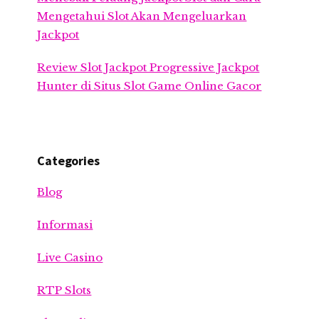
Mengetahui Slot Akan Mengeluarkan
Jackpot
Review Slot Jackpot Progressive Jackpot
Hunter di Situs Slot Game Online Gacor
Categories
Blog
Informasi
Live Casino
RTP Slots