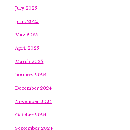
July 2025
June 2025
May 2025
April 2025
March 2025
January 2025
December 2024
November 2024
October 2024
September 2024