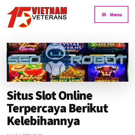
Additional
Skip
Skip
to
to
menu
Menu
main
primary
content
sidebar
1-
Situs
5vietnamveterans
Judi
Slot
Online
Resmi
Terlengkap
di
Situs Slot Online
Indonesia
Terpercaya Berikut
Kelebihannya