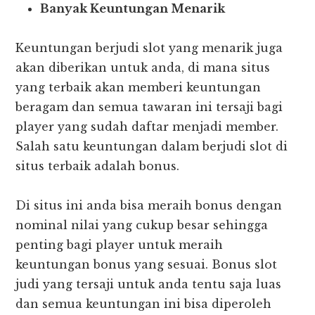
Banyak Keuntungan Menarik
Keuntungan berjudi slot yang menarik juga
akan diberikan untuk anda, di mana situs
yang terbaik akan memberi keuntungan
beragam dan semua tawaran ini tersaji bagi
player yang sudah daftar menjadi member.
Salah satu keuntungan dalam berjudi slot di
situs terbaik adalah bonus.
Di situs ini anda bisa meraih bonus dengan
nominal nilai yang cukup besar sehingga
penting bagi player untuk meraih
keuntungan bonus yang sesuai. Bonus slot
judi yang tersaji untuk anda tentu saja luas
dan semua keuntungan ini bisa diperoleh