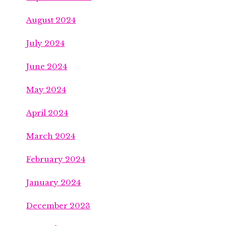
August 2024
July 2024
June 2024
May 2024
April 2024
March 2024
February 2024
January 2024
December 2023