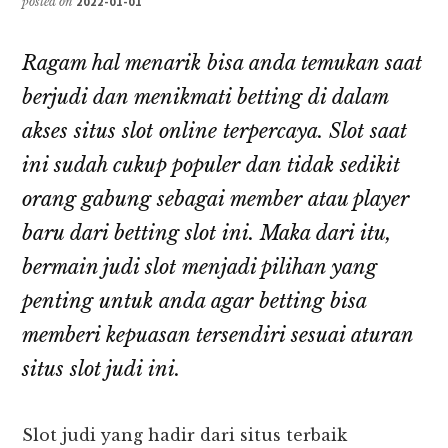
posted on
2022-01-01
Ragam hal menarik bisa anda temukan saat
berjudi dan menikmati betting di dalam
akses situs slot online terpercaya. Slot saat
ini sudah cukup populer dan tidak sedikit
orang gabung sebagai member atau player
baru dari betting slot ini. Maka dari itu,
bermain judi slot menjadi pilihan yang
penting untuk anda agar betting bisa
memberi kepuasan tersendiri sesuai aturan
situs slot judi ini.
Slot judi yang hadir dari situs terbaik