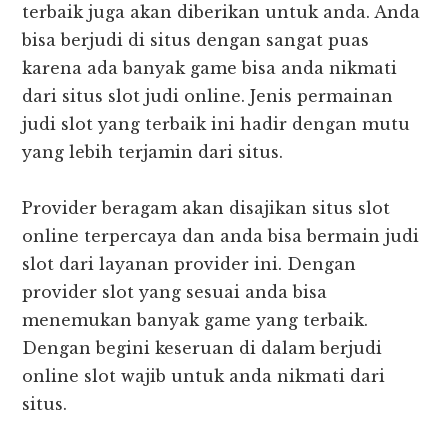
terbaik juga akan diberikan untuk anda. Anda
bisa berjudi di situs dengan sangat puas
karena ada banyak game bisa anda nikmati
dari situs slot judi online. Jenis permainan
judi slot yang terbaik ini hadir dengan mutu
yang lebih terjamin dari situs.
Provider beragam akan disajikan situs slot
online terpercaya dan anda bisa bermain judi
slot dari layanan provider ini. Dengan
provider slot yang sesuai anda bisa
menemukan banyak game yang terbaik.
Dengan begini keseruan di dalam berjudi
online slot wajib untuk anda nikmati dari
situs.