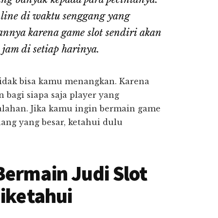
nline di waktu senggang yang
annya karena game slot sendiri akan
jam di setiap harinya.
i tidak bisa kamu menangkan. Karena
bagi siapa saja player yang
lahan. Jika kamu ingin bermain game
ng yang besar, ketahui dulu
ermain Judi Slot
Diketahui