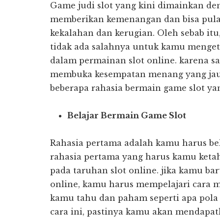
Game judi slot yang kini dimainkan de
memberikan kemenangan dan bisa pul
kekalahan dan kerugian. Oleh sebab itu
tidak ada salahnya untuk kamu mengeta
dalam permainan slot online. karena 
membuka kesempatan menang yang jauh 
beberapa rahasia bermain game slot ya
Belajar Bermain Game Slot
Rahasia pertama adalah kamu harus bel
rahasia pertama yang harus kamu keta
pada taruhan slot online. jika kamu bar
online, kamu harus mempelajari cara 
kamu tahu dan paham seperti apa pola
cara ini, pastinya kamu akan mendap