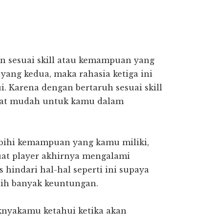
n sesuai skill atau kemampuan yang
yang kedua, maka rahasia ketiga ini
. Karena dengan bertaruh sesuai skill
ngat mudah untuk kamu dalam
ebihi kemampuan yang kamu miliki,
uat player akhirnya mengalami
 hindari hal-hal seperti ini supaya
bih banyak keuntungan.
iknyakamu ketahui ketika akan