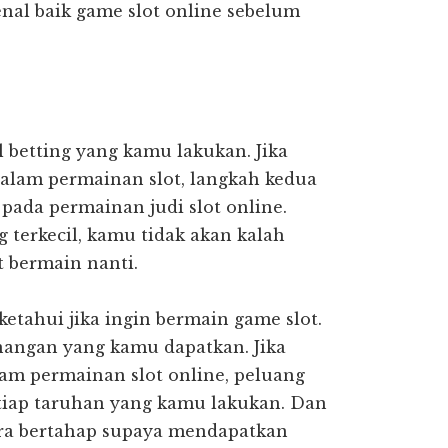
al baik game slot online sebelum
l betting yang kamu lakukan. Jika
lam permainan slot, langkah kedua
ada permainan judi slot online.
 terkecil, kamu tidak akan kalah
 bermain nanti.
etahui jika ingin bermain game slot.
angan yang kamu dapatkan. Jika
m permainan slot online, peluang
tiap taruhan yang kamu lakukan. Dan
ara bertahap supaya mendapatkan