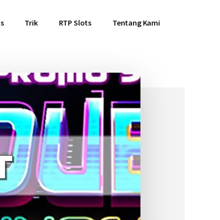
ps
Trik
RTP Slots
Tentang Kami