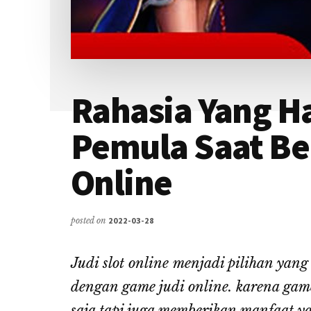
Rahasia Yang H
Pemula Saat Be
Online
posted on
2022-03-28
Judi slot online menjadi pilihan yan
dengan game judi online. karena ga
saja tapi juga memberikan manfaat y