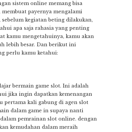
ngan sistem online memang bisa
a membuat payernya mengalami
, sebelum kegiatan beting dilakukan,
hui apa saja rahasia yang penting
saat kamu mengetahuinya, kamu akan
lebih besar. Dan berikut ini
ng perlu kamu ketahui:
ajar bermain game slot. Ini adalah
hui jika ingin dapatkan kemenangan
u pertama kali gabung di agen slot
main dalam game in supaya nanti
 dalam pemrainan slot online. dengan
atkan kemudahan dalam meraih