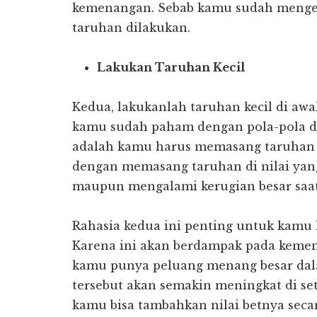
kemenangan. Sebab kamu sudah mengen
taruhan dilakukan.
Lakukan Taruhan Kecil
Kedua, lakukanlah taruhan kecil di awa
kamu sudah paham dengan pola-pola da
adalah kamu harus memasang taruhan p
dengan memasang taruhan di nilai yang
maupun mengalami kerugian besar saat
Rahasia kedua ini penting untuk kamu k
Karena ini akan berdampak pada kemen
kamu punya peluang menang besar dala
tersebut akan semakin meningkat di se
kamu bisa tambahkan nilai betnya sec